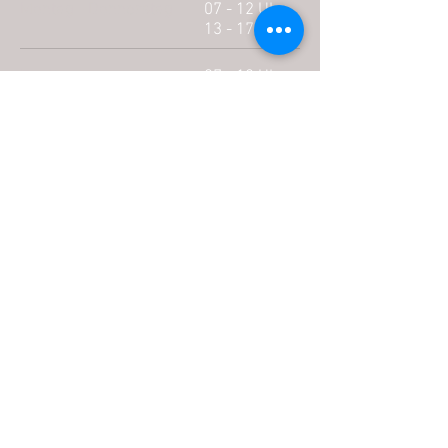
Montag - Donnerstag
07 - 12 Uhr
13 - 17 Uhr
Freitag
07 - 12 Uhr
13 - 16 Uhr
KONTAKT
Lack- & Karosseriezentrum Raschke
GmbH
Gadastraße 18 | 85232 Bergkirchen
(bei Dachau)
Telefon 08142 |
650 73 64
Email
info@autolack-raschke.de
RECHTLICHES