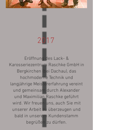
2017
Eröffnung des Lack- &
Karosseriezentrum Raschke GmbH in
Bergkirchen (bei Dachau), das
hochmoderne Technik und
langjährige Meistererfahrung vereint
und gemeinsam durch Alexander
und Maximilian Raschke geführt
wird. Wir freuen uns, auch Sie mit
unserer Arbeit zu überzeugen und
bald in unserem Kundenstamm
begrüßen zu dürfen.