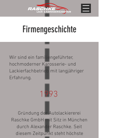
Firmengeschichte
Wir sind ein familiengeführter,
hochmoderner Karosserie- und
Lackierfachbetrieb mit langjähriger
Erfahrung.
1993
Gründung der Autolackiererei
Raschke GmbH mit Sitz in München
durch Alexander Raschke. Seit
diesem Zeitpunkt steht höchste