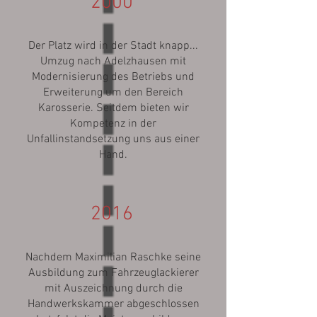
2000
Der Platz wird in der Stadt knapp...
Umzug nach Adelzhausen mit
Modernisierung des Betriebs und
Erweiterung um den Bereich
Karosserie. Seitdem bieten wir
Kompetenz in der
Unfallinstandsetzung uns aus einer
Hand.
2016
Nachdem Maximilian Raschke seine
Ausbildung zum Fahrzeuglackierer
mit Auszeichnung durch die
Handwerkskammer abgeschlossen