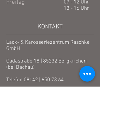
Freitag
07 - 12 Uhr
13 - 16 Uhr
KONTAKT
Lack- & Karosseriezentrum Raschke
GmbH
Gadastraße 18 | 85232 Bergkirchen
(bei Dachau)
Telefon 08142 |
650 73 64
Email
info@autolack-raschke.de
RECHTLICHES
Impressum
Datenschutz